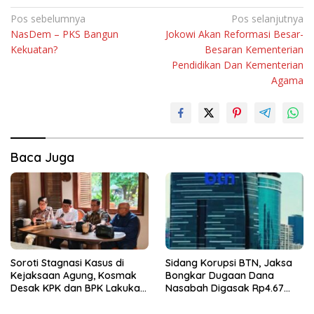
Navigasi
Pos sebelumnya
Pos selanjutnya
NasDem – PKS Bangun
Jokowi Akan Reformasi Besar-
pos
Kekuatan?
Besaran Kementerian
Pendidikan Dan Kementerian
Agama
Baca Juga
Soroti Stagnasi Kasus di
Sidang Korupsi BTN, Jaksa
Kejaksaan Agung, Kosmak
Bongkar Dugaan Dana
Desak KPK dan BPK Lakukan
Nasabah Digasak Rp4.67
Audit
Miliar