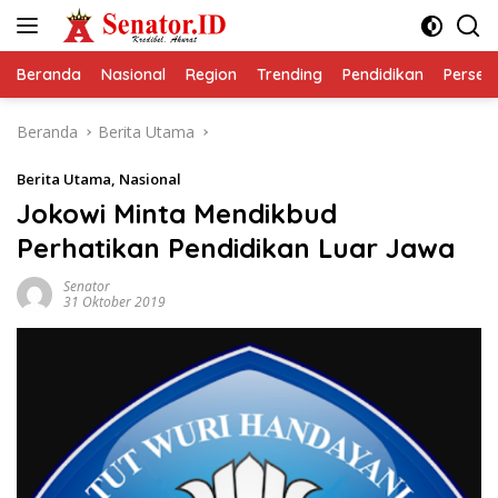
Langsung
ke
konten
Beranda
Nasional
Region
Trending
Pendidikan
Perseps
Beranda
Berita Utama
Berita Utama
,
Nasional
Jokowi Minta Mendikbud
Perhatikan Pendidikan Luar Jawa
Senator
31 Oktober 2019