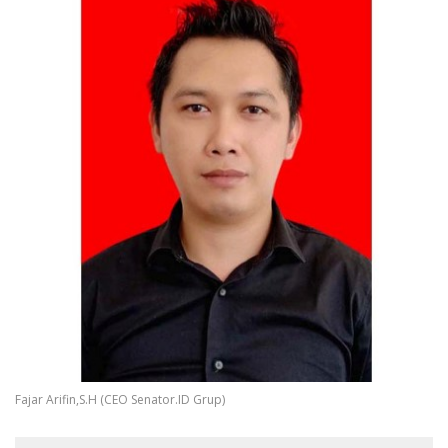
Fajar Arifin,S.H (CEO Senator.ID Grup)