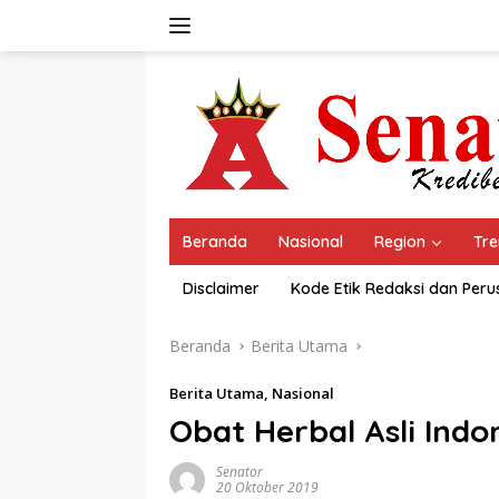
Langsung
ke
konten
Beranda
Nasional
Region
Tre
Disclaimer
Kode Etik Redaksi dan Per
Beranda
Berita Utama
Berita Utama
,
Nasional
Obat Herbal Asli Indo
Senator
20 Oktober 2019