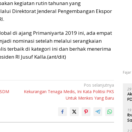
pakan kegiatan rutin tahunan yang
lalui Direktorat Jenderal Pengembangan Ekspor
I.
bal di ajang Primaniyarta 2019 ini, ada empat
menjadi nominasi setelah melalui serangkaian
alis terbaik di kategori ini dan berhak menerima
den RI Jusuf Kalla.(ant/dit)
Fajar
Pos selanjutnya
29
n SDM
Kekurangan Tenaga Medis, Ini Kata Politisi PKS
Ak
Untuk Menkes Yang Baru
PD
19
Ib
Sa
2 