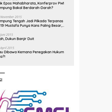
k Epos Mahabharata, Konferprov PWI
ampung Bakal Berdarah-Darah?
 November 2015
mpung Tengah Jadi Pilkada Terpanas
15! Mustafa Punya Kans Paling Besar,
nadi Jadi Kuda Hitam
 Juni 2015
h, Dukun Banjir Duit
 April 2015
au Dibawa Kemana Penegakan Hukum
ta?!
I