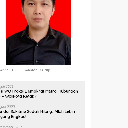
 Arifin,S.H (CEO Senator.ID Grup)
 Juli 2026
si WO Fraksi Demokrat Metro, Hubungan
 – Walikota Retak?
 Juni 2023
unda, Sakitmu Sudah Hilang…Allah Lebih
yang Engkau!
Desember 2021