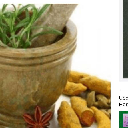
Uca
Har