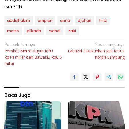
(sen/rif)
abdulhakim
ampian
anna
djohan
fritz
metro
pilkada
wahdi
zaki
Navigasi
Pos sebelumnya
Pos selanjutnya
Pemkot Metro Guyur KPU
Fahrizal Dikukuhkan Jadi Ketua
pos
Rp14 miliar dan Bawaslu Rp6,5
Korpri Lampung
miliar
Baca Juga