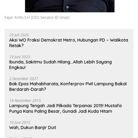
Fajar Arifin,S.H (CEO Senator.ID Grup)
29 Juli 2026
Aksi WO Fraksi Demokrat Metro, Hubungan PD – Walikota
Retak?
19 Juni 2023
Ibunda, Sakitmu Sudah Hilang…Allah Lebih Sayang
Engkau!
2 Desember 2021
Bak Epos Mahabharata, Konferprov PWI Lampung Bakal
Berdarah-Darah?
14 November 2015
Lampung Tengah Jadi Pilkada Terpanas 2015! Mustafa
Punya Kans Paling Besar, Gunadi Jadi Kuda Hitam
10 Juni 2015
Wah, Dukun Banjir Duit