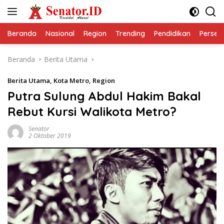
Langsung
ke
konten
Beranda
Nasional
Region
Trending
Pendidikan
Perseps
Beranda
Berita Utama
Berita Utama
,
Kota Metro
,
Region
Putra Sulung Abdul Hakim Bakal
Rebut Kursi Walikota Metro?
Senator
2 Oktober 2019