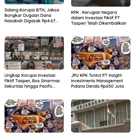
Sidang Korupsi BTN, Jaksa
KPK : Kerugian Negara
Bongkar Dugaan Dana
dalam Investasi Fiktif PT
Nasabah Digasak Rp4.67
Taspen Telah Dikembalikan
Miliar
Ungkap Korupsi Investasi
JPU KPK Tuntut PT Insight
Fiktif Taspen, Bos Sinarmas
Investments Management
Sekuritas hingga Pacific
Pidana Denda Rp650 Juta
Sekuritas Diperiksa