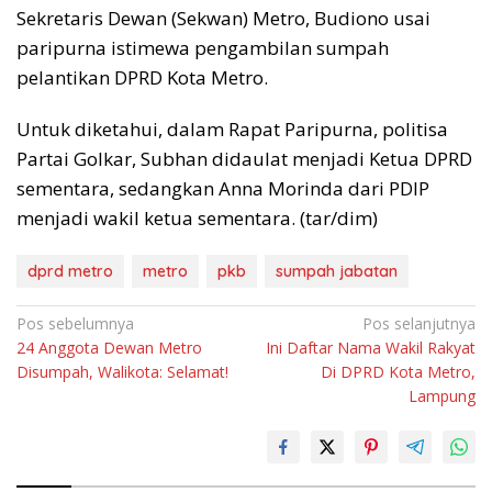
Sekretaris Dewan (Sekwan) Metro, Budiono usai
paripurna istimewa pengambilan sumpah
pelantikan DPRD Kota Metro.
Untuk diketahui, dalam Rapat Paripurna, politisa
Partai Golkar, Subhan didaulat menjadi Ketua DPRD
sementara, sedangkan Anna Morinda dari PDIP
menjadi wakil ketua sementara. (tar/dim)
dprd metro
metro
pkb
sumpah jabatan
Navigasi
Pos sebelumnya
Pos selanjutnya
24 Anggota Dewan Metro
Ini Daftar Nama Wakil Rakyat
pos
Disumpah, Walikota: Selamat!
Di DPRD Kota Metro,
Lampung