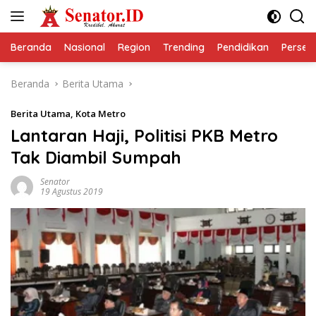
Langsung
ke
konten
Beranda
Nasional
Region
Trending
Pendidikan
Perseps
Beranda
Berita Utama
Berita Utama
,
Kota Metro
Lantaran Haji, Politisi PKB Metro
Tak Diambil Sumpah
Senator
19 Agustus 2019