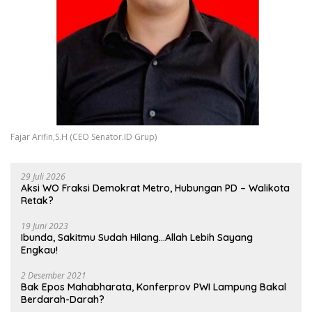
Fajar Arifin,S.H (CEO Senator.ID Grup)
29 Juli 2026
Aksi WO Fraksi Demokrat Metro, Hubungan PD – Walikota
Retak?
19 Juni 2023
Ibunda, Sakitmu Sudah Hilang…Allah Lebih Sayang
Engkau!
2 Desember 2021
Bak Epos Mahabharata, Konferprov PWI Lampung Bakal
Berdarah-Darah?