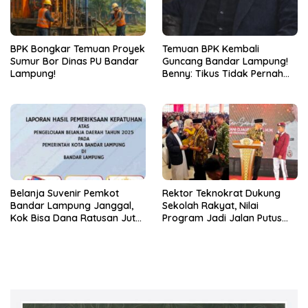
BPK Bongkar Temuan Proyek
Temuan BPK Kembali
Sumur Bor Dinas PU Bandar
Guncang Bandar Lampung!
Lampung!
Benny: Tikus Tidak Pernah
Mengaku Gudang Bocor
Karena Dirinya
Belanja Suvenir Pemkot
Rektor Teknokrat Dukung
Bandar Lampung Janggal,
Sekolah Rakyat, Nilai
Kok Bisa Dana Ratusan Juta
Program Jadi Jalan Putus
Dikembalikan ke PPTK!
Rantai Kemiskinan