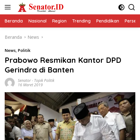
Langsung
ke
konten
Beranda
Nasional
Region
Trending
Pendidikan
Perseps
Beranda
News
News
,
Politik
Prabowo Resmikan Kantor DPD
Gerindra di Banten
Senator
-
Topik Politik
16 Maret 2019