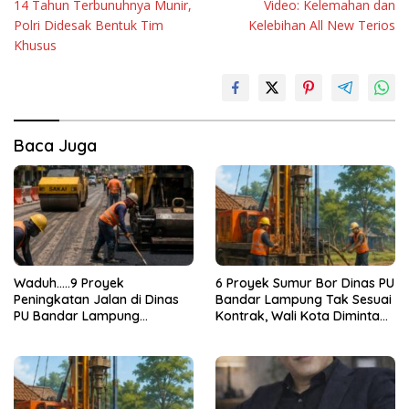
14 Tahun Terbunuhnya Munir,
Video: Kelemahan dan
pos
Polri Didesak Bentuk Tim
Kelebihan All New Terios
Khusus
Baca Juga
Waduh…..9 Proyek
6 Proyek Sumur Bor Dinas PU
Peningkatan Jalan di Dinas
Bandar Lampung Tak Sesuai
PU Bandar Lampung
Kontrak, Wali Kota Diminta
Bermasalah!
Bertindak!