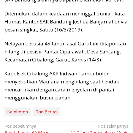
Ditemukan dalam keadaan meninggal dunia,” kata
Humas Kantor SAR Bandung Joshua Banjarnahor via
pesan singkat, Sabtu (16/3/2019).
Nelayan berusia 45 tahun asal Garut ini dilaporkan
hilang di pesisir Pantai Cipalawah, Desa Sancang,
Kecamatan Cibalong, Garut, Kamis (14/3).
Kapolsek Cibalong AKP Ridwan Tampubolon
menyebutkan Maulana menghilang saat hendak
mencari ikan dengan cara menyelam di pantai
menggunakan busur panah.
Kejahatan
Tag Berita
Navigasi
Pos sebelumnya
Pos selanjutnya
Bersih-bersih, 60 Warga
14 Tahun Terbunuhnya Munir,