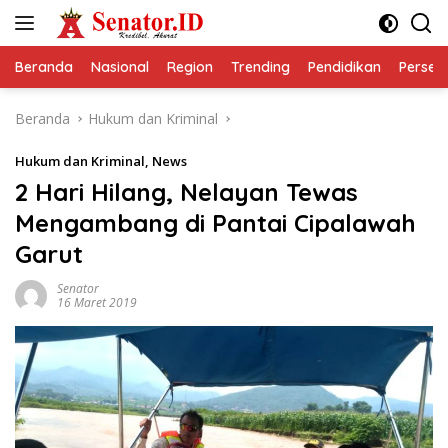
Langsung
ke
konten
Beranda
Nasional
Region
Trending
Pendidikan
Perseps
Beranda
Hukum dan Kriminal
Hukum dan Kriminal
,
News
2 Hari Hilang, Nelayan Tewas
Mengambang di Pantai Cipalawah
Garut
Senator
16 Maret 2019