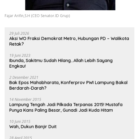
Fajar Arifin,S.H (CEO Senator.ID Grup)
29 Juli 2026
Aksi WO Fraksi Demokrat Metro, Hubungan PD – Walikota
Retak?
19 Juni 2023
Ibunda, Sakitmu Sudah Hilang…Allah Lebih Sayang
Engkau!
2 Desember 2021
Bak Epos Mahabharata, Konferprov PWI Lampung Bakal
Berdarah-Darah?
14 November 2015
Lampung Tengah Jadi Pilkada Terpanas 2015! Mustafa
Punya Kans Paling Besar, Gunadi Jadi Kuda Hitam
10 Juni 2015
Wah, Dukun Banjir Duit
28 April 2015