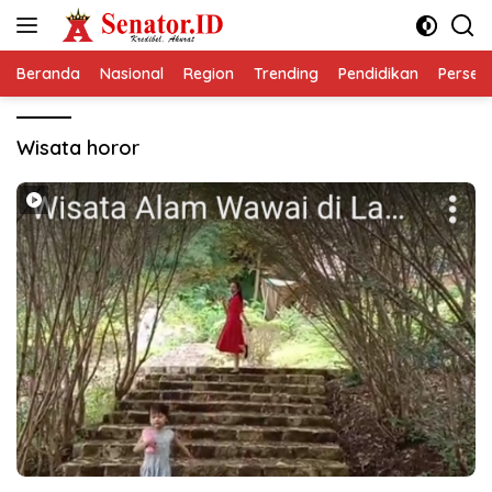
Langsung
ke
konten
Beranda
Nasional
Region
Trending
Pendidikan
Perseps
Wisata horor