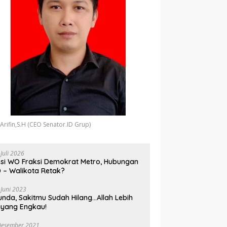
 Arifin,S.H (CEO Senator.ID Grup)
 Juli 2026
si WO Fraksi Demokrat Metro, Hubungan
 – Walikota Retak?
 Juni 2023
unda, Sakitmu Sudah Hilang…Allah Lebih
yang Engkau!
Desember 2021