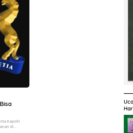
Uca
Bisa
Har
nta Kapolri
manan di…