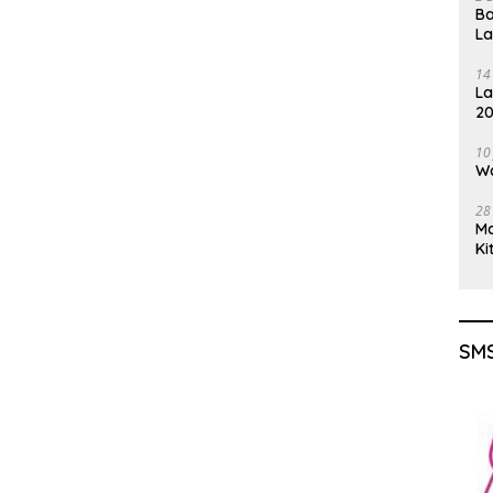
Ba
L
14
La
20
Gu
10
Wa
28
M
Ki
SMS