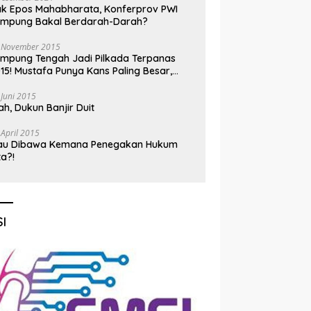
k Epos Mahabharata, Konferprov PWI
ampung Bakal Berdarah-Darah?
 November 2015
mpung Tengah Jadi Pilkada Terpanas
15! Mustafa Punya Kans Paling Besar,
nadi Jadi Kuda Hitam
 Juni 2015
h, Dukun Banjir Duit
 April 2015
au Dibawa Kemana Penegakan Hukum
ta?!
I