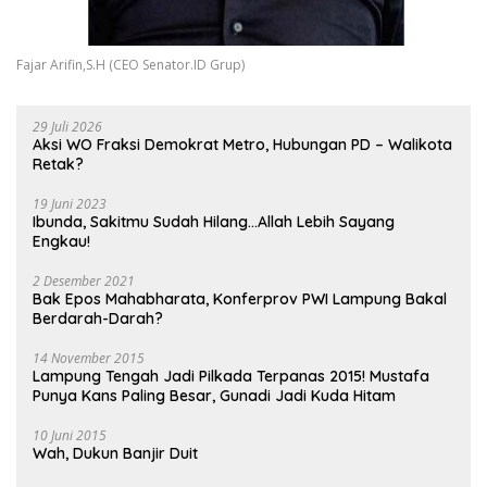
Fajar Arifin,S.H (CEO Senator.ID Grup)
29 Juli 2026
Aksi WO Fraksi Demokrat Metro, Hubungan PD – Walikota
Retak?
19 Juni 2023
Ibunda, Sakitmu Sudah Hilang…Allah Lebih Sayang
Engkau!
2 Desember 2021
Bak Epos Mahabharata, Konferprov PWI Lampung Bakal
Berdarah-Darah?
14 November 2015
Lampung Tengah Jadi Pilkada Terpanas 2015! Mustafa
Punya Kans Paling Besar, Gunadi Jadi Kuda Hitam
10 Juni 2015
Wah, Dukun Banjir Duit