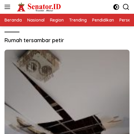
Langsung
ke
konten
Beranda
Nasional
Region
Trending
Pendidikan
Perseps
Rumah tersambar petir