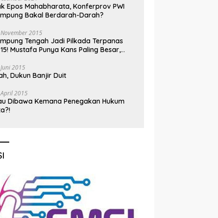
k Epos Mahabharata, Konferprov PWI
ampung Bakal Berdarah-Darah?
 November 2015
mpung Tengah Jadi Pilkada Terpanas
15! Mustafa Punya Kans Paling Besar,
nadi Jadi Kuda Hitam
 Juni 2015
h, Dukun Banjir Duit
 April 2015
au Dibawa Kemana Penegakan Hukum
ta?!
I