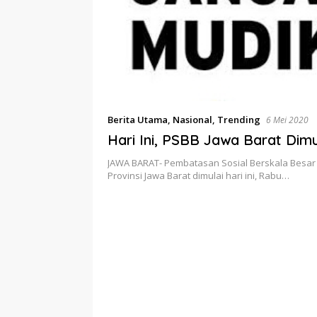
Berita Utama
,
Nasional
,
Trending
6 Mei 2020
Hari Ini, PSBB Jawa Barat Dimu
JAWA BARAT- Pembatasan Sosial Berskala Besar 
Provinsi Jawa Barat dimulai hari ini, Rabu…