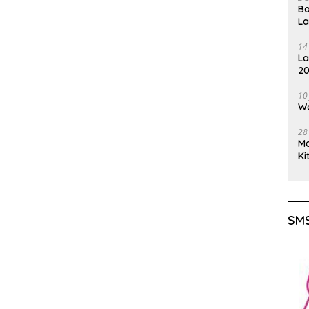
Ba
L
14
La
20
Gu
10
Wa
28
M
Ki
SMS