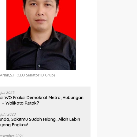
 Arifin,S.H (CEO Senator.ID Grup)
 Juli 2026
si WO Fraksi Demokrat Metro, Hubungan
 – Walikota Retak?
 Juni 2023
unda, Sakitmu Sudah Hilang…Allah Lebih
yang Engkau!
Desember 2021