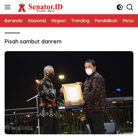
Langsung
ke
konten
Beranda
Nasional
Region
Trending
Pendidikan
Perseps
Pisah sambut danrem