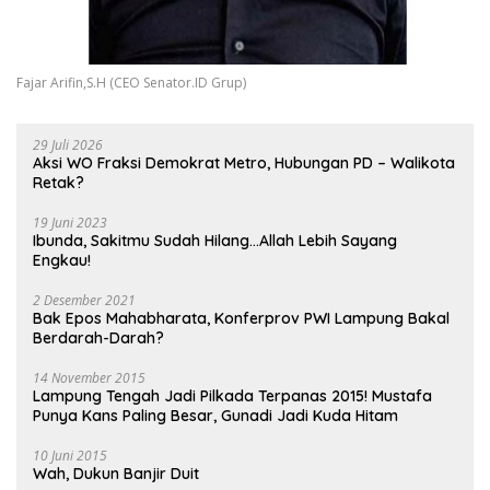
Fajar Arifin,S.H (CEO Senator.ID Grup)
29 Juli 2026
Aksi WO Fraksi Demokrat Metro, Hubungan PD – Walikota
Retak?
19 Juni 2023
Ibunda, Sakitmu Sudah Hilang…Allah Lebih Sayang
Engkau!
2 Desember 2021
Bak Epos Mahabharata, Konferprov PWI Lampung Bakal
Berdarah-Darah?
14 November 2015
Lampung Tengah Jadi Pilkada Terpanas 2015! Mustafa
Punya Kans Paling Besar, Gunadi Jadi Kuda Hitam
10 Juni 2015
Wah, Dukun Banjir Duit