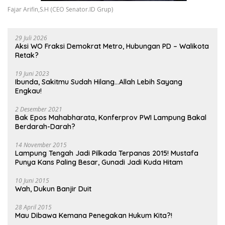
Fajar Arifin,S.H (CEO Senator.ID Grup)
29 Juli 2026
Aksi WO Fraksi Demokrat Metro, Hubungan PD – Walikota
Retak?
19 Juni 2023
Ibunda, Sakitmu Sudah Hilang…Allah Lebih Sayang
Engkau!
2 Desember 2021
Bak Epos Mahabharata, Konferprov PWI Lampung Bakal
Berdarah-Darah?
14 November 2015
Lampung Tengah Jadi Pilkada Terpanas 2015! Mustafa
Punya Kans Paling Besar, Gunadi Jadi Kuda Hitam
10 Juni 2015
Wah, Dukun Banjir Duit
28 April 2015
Mau Dibawa Kemana Penegakan Hukum Kita?!