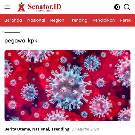
Langsung
ke
konten
Beranda
Nasional
Region
Trending
Pendidikan
Perseps
pegawai kpk
Berita Utama
,
Nasional
,
Trending
27 Agustus 2020