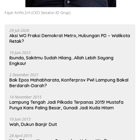
Fajar Arifin,S.H (CEO Senator.ID Grup)
29 Juli 2026
Aksi WO Fraksi Demokrat Metro, Hubungan PD – Walikota
Retak?
19 Juni 2023
Ibunda, Sakitmu Sudah Hilang…Allah Lebih Sayang
Engkau!
2 Desember 2021
Bak Epos Mahabharata, Konferprov PWI Lampung Bakal
Berdarah-Darah?
14 November 2015
Lampung Tengah Jadi Pilkada Terpanas 2015! Mustafa
Punya Kans Paling Besar, Gunadi Jadi Kuda Hitam
10 Juni 2015
Wah, Dukun Banjir Duit
28 April 2015