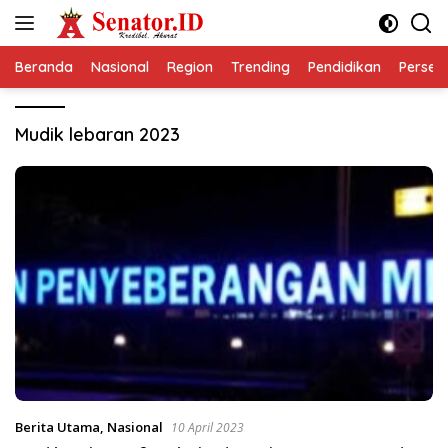
Langsung
ke
konten
Beranda
Nasional
Region
Trending
Pendidikan
Perseps
Mudik lebaran 2023
Berita Utama
,
Nasional
10 April 2023