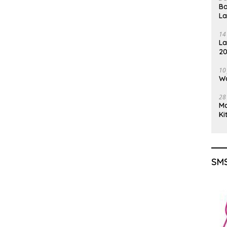
Ba
L
14
La
20
Gu
10
Wa
28
M
Ki
SMS