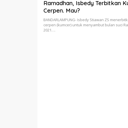
Ramadhan, Isbedy Terbitkan 
Cerpen. Mau?
BANDARLAMPUNG- Isbedy Stiawan ZS menerbit
cerpen (kumcer) untuk menyambut bulan suci 
2021….