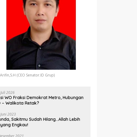
 Arifin,S.H (CEO Senator.ID Grup)
 Juli 2026
si WO Fraksi Demokrat Metro, Hubungan
 – Walikota Retak?
 Juni 2023
unda, Sakitmu Sudah Hilang…Allah Lebih
yang Engkau!
Desember 2021