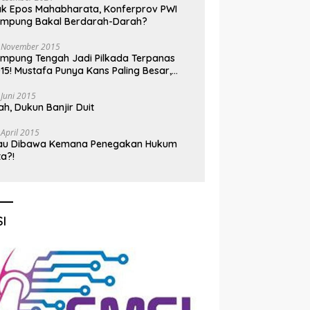
k Epos Mahabharata, Konferprov PWI
ampung Bakal Berdarah-Darah?
 November 2015
mpung Tengah Jadi Pilkada Terpanas
15! Mustafa Punya Kans Paling Besar,
nadi Jadi Kuda Hitam
 Juni 2015
h, Dukun Banjir Duit
 April 2015
au Dibawa Kemana Penegakan Hukum
ta?!
I