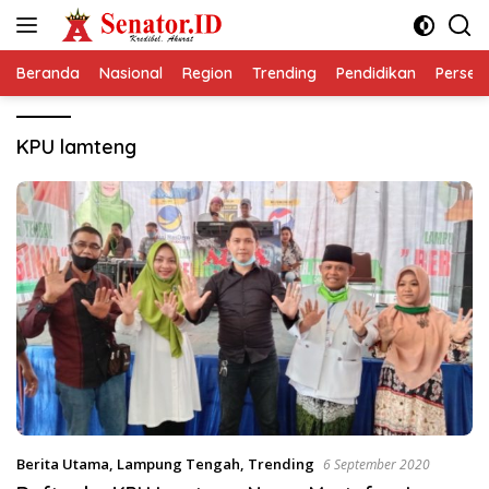
Langsung
ke
konten
Beranda
Nasional
Region
Trending
Pendidikan
Perseps
KPU lamteng
Berita Utama
,
Lampung Tengah
,
Trending
6 September 2020