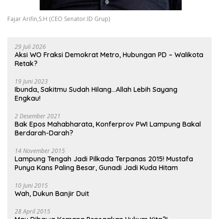
Fajar Arifin,S.H (CEO Senator.ID Grup)
29 Juli 2026
Aksi WO Fraksi Demokrat Metro, Hubungan PD – Walikota
Retak?
19 Juni 2023
Ibunda, Sakitmu Sudah Hilang…Allah Lebih Sayang
Engkau!
2 Desember 2021
Bak Epos Mahabharata, Konferprov PWI Lampung Bakal
Berdarah-Darah?
14 November 2015
Lampung Tengah Jadi Pilkada Terpanas 2015! Mustafa
Punya Kans Paling Besar, Gunadi Jadi Kuda Hitam
10 Juni 2015
Wah, Dukun Banjir Duit
28 April 2015