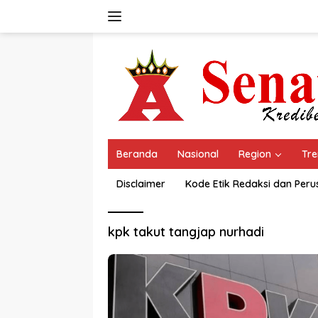
Langsung
ke
konten
Beranda
Nasional
Region
Tre
Disclaimer
Kode Etik Redaksi dan Per
kpk takut tangjap nurhadi