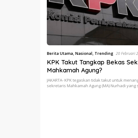
Berita Utama
,
Nasional
,
Trending
20 Februari 
KPK Takut Tangkap Bekas Sekr
Mahkamah Agung?
JAKARTA- KPK tegaskan tidak takut untuk mena
sekretaris Mahkamah Agung (MA) Nurhadi yang