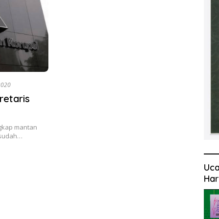
2020
etaris
ngkap mantan
 sudah…
Uca
Har