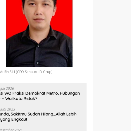
 Arifin,S.H (CEO Senator.ID Grup)
 Juli 2026
si WO Fraksi Demokrat Metro, Hubungan
 – Walikota Retak?
 Juni 2023
unda, Sakitmu Sudah Hilang…Allah Lebih
yang Engkau!
Desember 2021