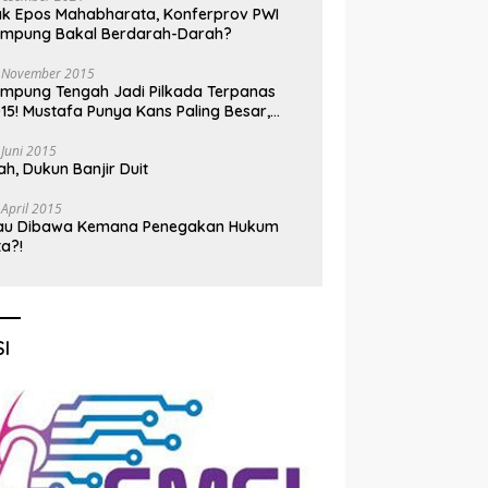
k Epos Mahabharata, Konferprov PWI
ampung Bakal Berdarah-Darah?
 November 2015
mpung Tengah Jadi Pilkada Terpanas
15! Mustafa Punya Kans Paling Besar,
nadi Jadi Kuda Hitam
 Juni 2015
h, Dukun Banjir Duit
 April 2015
au Dibawa Kemana Penegakan Hukum
ta?!
I