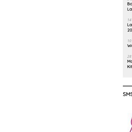
Ba
L
14
La
20
Gu
10
Wa
28
M
Ki
SMS