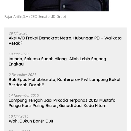
Fajar Arifin,S.H (CEO Senator.ID Grup)
29 Juli 2026
Aksi WO Fraksi Demokrat Metro, Hubungan PD – Walikota
Retak?
19 Juni 2023
Ibunda, Sakitmu Sudah Hilang…Allah Lebih Sayang
Engkau!
2 Desember 2021
Bak Epos Mahabharata, Konferprov PWI Lampung Bakal
Berdarah-Darah?
14 November 2015
Lampung Tengah Jadi Pilkada Terpanas 2015! Mustafa
Punya Kans Paling Besar, Gunadi Jadi Kuda Hitam
10 Juni 2015
Wah, Dukun Banjir Duit