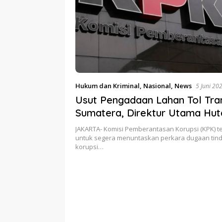
Hukum dan Kriminal
,
Nasional
,
News
5 Juni 20
Usut Pengadaan Lahan Tol Tra
Sumatera, Direktur Utama Hu
Karya Diperiksa KPK
JAKARTA- Komisi Pemberantasan Korupsi (KPK) t
untuk segera menuntaskan perkara dugaan tin
korupsi…