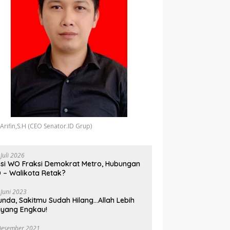
 Arifin,S.H (CEO Senator.ID Grup)
 Juli 2026
si WO Fraksi Demokrat Metro, Hubungan
 – Walikota Retak?
 Juni 2023
unda, Sakitmu Sudah Hilang…Allah Lebih
yang Engkau!
Desember 2021