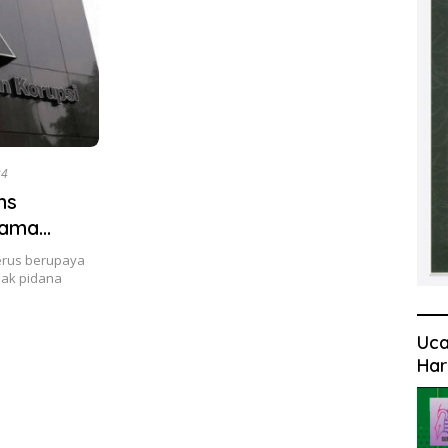
24
ns
tama
erus berupaya
dak pidana
Uca
Har