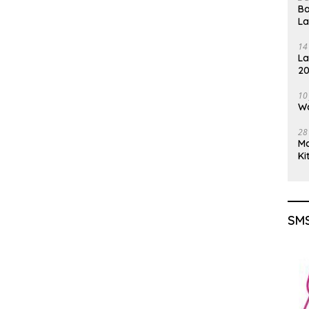
Ba
L
14
La
20
Gu
10
Wa
28
M
Ki
SMS