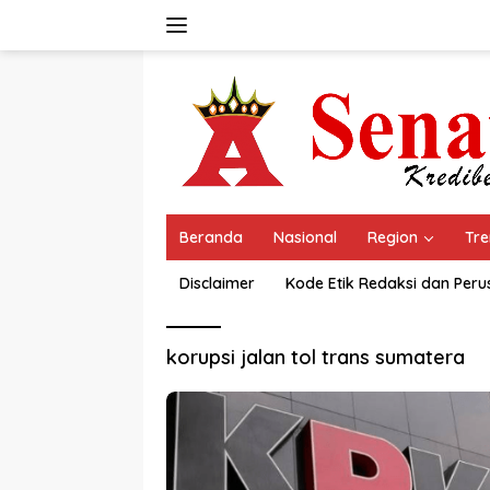
Langsung
ke
konten
Beranda
Nasional
Region
Tre
Disclaimer
Kode Etik Redaksi dan Per
korupsi jalan tol trans sumatera