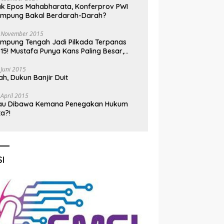
k Epos Mahabharata, Konferprov PWI
ampung Bakal Berdarah-Darah?
 November 2015
mpung Tengah Jadi Pilkada Terpanas
15! Mustafa Punya Kans Paling Besar,
nadi Jadi Kuda Hitam
 Juni 2015
h, Dukun Banjir Duit
 April 2015
au Dibawa Kemana Penegakan Hukum
ta?!
I