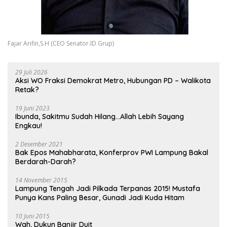
Fajar Arifin,S.H (CEO Senator.ID Grup)
29 Juli 2026
Aksi WO Fraksi Demokrat Metro, Hubungan PD – Walikota
Retak?
19 Juni 2023
Ibunda, Sakitmu Sudah Hilang…Allah Lebih Sayang
Engkau!
2 Desember 2021
Bak Epos Mahabharata, Konferprov PWI Lampung Bakal
Berdarah-Darah?
14 November 2015
Lampung Tengah Jadi Pilkada Terpanas 2015! Mustafa
Punya Kans Paling Besar, Gunadi Jadi Kuda Hitam
10 Juni 2015
Wah, Dukun Banjir Duit