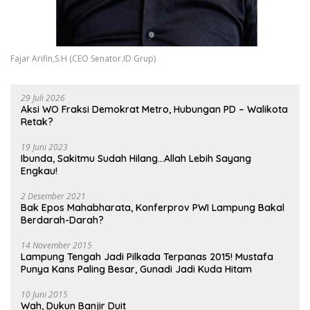
Fajar Arifin,S.H (CEO Senator.ID Grup)
29 Juli 2026
Aksi WO Fraksi Demokrat Metro, Hubungan PD – Walikota
Retak?
19 Juni 2023
Ibunda, Sakitmu Sudah Hilang…Allah Lebih Sayang
Engkau!
2 Desember 2021
Bak Epos Mahabharata, Konferprov PWI Lampung Bakal
Berdarah-Darah?
14 November 2015
Lampung Tengah Jadi Pilkada Terpanas 2015! Mustafa
Punya Kans Paling Besar, Gunadi Jadi Kuda Hitam
10 Juni 2015
Wah, Dukun Banjir Duit