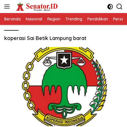
Langsung
ke
konten
Beranda
Nasional
Region
Trending
Pendidikan
Perseps
koperasi Sai Betik Lampung barat