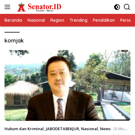
Langsung
ke
konten
Beranda
Nasional
Region
Trending
Pendidikan
Perseps
komjak
Hukum dan Kriminal
,
JABODETABEKJUR
,
Nasional
,
News
28 Mei