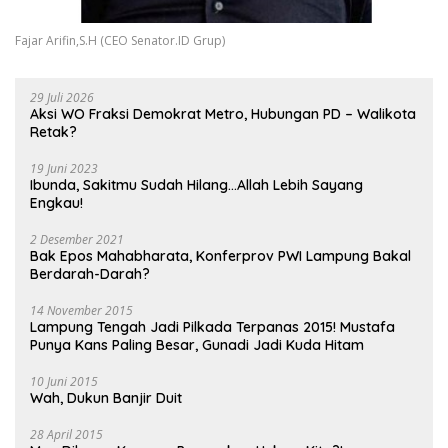
Fajar Arifin,S.H (CEO Senator.ID Grup)
29 Juli 2026
Aksi WO Fraksi Demokrat Metro, Hubungan PD – Walikota
Retak?
19 Juni 2023
Ibunda, Sakitmu Sudah Hilang…Allah Lebih Sayang
Engkau!
2 Desember 2021
Bak Epos Mahabharata, Konferprov PWI Lampung Bakal
Berdarah-Darah?
14 November 2015
Lampung Tengah Jadi Pilkada Terpanas 2015! Mustafa
Punya Kans Paling Besar, Gunadi Jadi Kuda Hitam
10 Juni 2015
Wah, Dukun Banjir Duit
28 April 2015