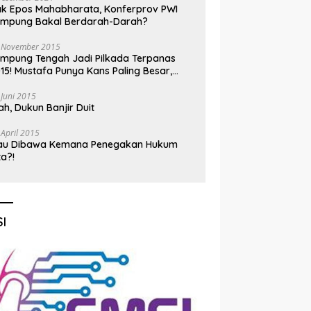
k Epos Mahabharata, Konferprov PWI
ampung Bakal Berdarah-Darah?
 November 2015
mpung Tengah Jadi Pilkada Terpanas
15! Mustafa Punya Kans Paling Besar,
nadi Jadi Kuda Hitam
 Juni 2015
h, Dukun Banjir Duit
 April 2015
au Dibawa Kemana Penegakan Hukum
ta?!
I