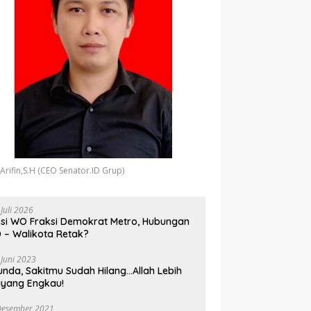
 Arifin,S.H (CEO Senator.ID Grup)
 Juli 2026
si WO Fraksi Demokrat Metro, Hubungan
 – Walikota Retak?
 Juni 2023
unda, Sakitmu Sudah Hilang…Allah Lebih
yang Engkau!
Desember 2021