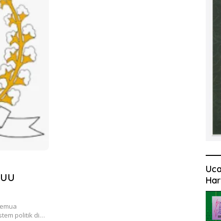
Uca
 UU
Har
 semua
em politik di…