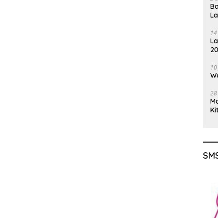
Ba
L
14
La
20
Gu
10
Wa
28
M
Ki
SMS