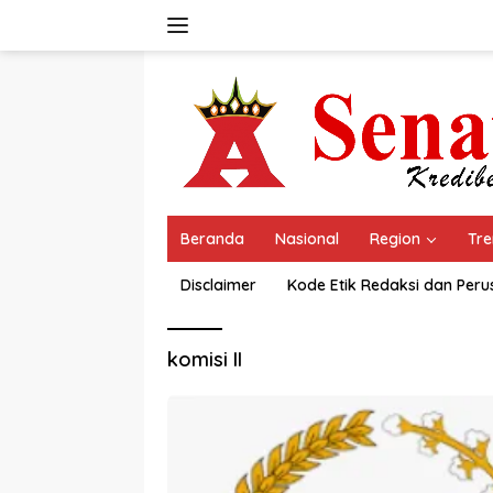
Langsung
ke
konten
Beranda
Nasional
Region
Tre
Disclaimer
Kode Etik Redaksi dan Per
komisi II