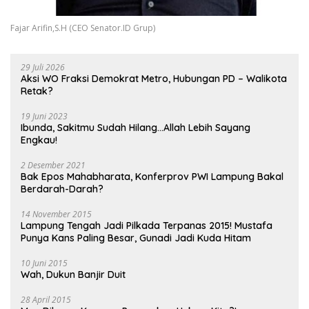
Fajar Arifin,S.H (CEO Senator.ID Grup)
29 Juli 2026
Aksi WO Fraksi Demokrat Metro, Hubungan PD – Walikota
Retak?
19 Juni 2023
Ibunda, Sakitmu Sudah Hilang…Allah Lebih Sayang
Engkau!
2 Desember 2021
Bak Epos Mahabharata, Konferprov PWI Lampung Bakal
Berdarah-Darah?
14 November 2015
Lampung Tengah Jadi Pilkada Terpanas 2015! Mustafa
Punya Kans Paling Besar, Gunadi Jadi Kuda Hitam
10 Juni 2015
Wah, Dukun Banjir Duit
28 April 2015