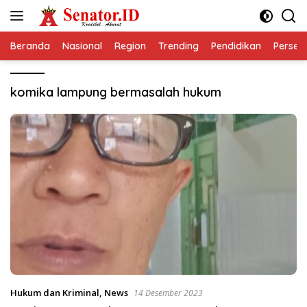
Langsung
ke
konten
Beranda
Nasional
Region
Trending
Pendidikan
Perseps
komika lampung bermasalah hukum
Hukum dan Kriminal
,
News
14 Desember 2023