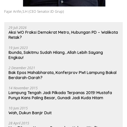
Fajar Arifin,S.H (CEO Senator.ID Grup)
29 Juli 2026
Aksi WO Fraksi Demokrat Metro, Hubungan PD – Walikota
Retak?
19 Juni 2023
Ibunda, Sakitmu Sudah Hilang…Allah Lebih Sayang
Engkau!
2 Desember 2021
Bak Epos Mahabharata, Konferprov PWI Lampung Bakal
Berdarah-Darah?
14 November 2015
Lampung Tengah Jadi Pilkada Terpanas 2015! Mustafa
Punya Kans Paling Besar, Gunadi Jadi Kuda Hitam
10 Juni 2015
Wah, Dukun Banjir Duit
28 April 2015