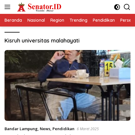
Langsung
ke
konten
Beranda
Nasional
Region
Trending
Pendidikan
Perseps
Kisruh universitas malahayati
Bandar Lampung
,
News
,
Pendidikan
6 Maret 2025