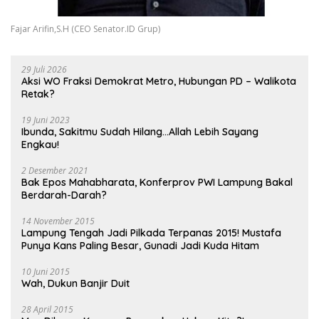
Fajar Arifin,S.H (CEO Senator.ID Grup)
29 Juli 2026
Aksi WO Fraksi Demokrat Metro, Hubungan PD – Walikota
Retak?
19 Juni 2023
Ibunda, Sakitmu Sudah Hilang…Allah Lebih Sayang
Engkau!
2 Desember 2021
Bak Epos Mahabharata, Konferprov PWI Lampung Bakal
Berdarah-Darah?
14 November 2015
Lampung Tengah Jadi Pilkada Terpanas 2015! Mustafa
Punya Kans Paling Besar, Gunadi Jadi Kuda Hitam
10 Juni 2015
Wah, Dukun Banjir Duit
28 April 2015