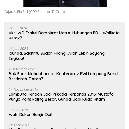
Fajar Arifin,S.H (CEO Senator.ID Grup)
29 Juli 2026
Aksi WO Fraksi Demokrat Metro, Hubungan PD – Walikota
Retak?
19 Juni 2023
Ibunda, Sakitmu Sudah Hilang…Allah Lebih Sayang
Engkau!
2 Desember 2021
Bak Epos Mahabharata, Konferprov PWI Lampung Bakal
Berdarah-Darah?
14 November 2015
Lampung Tengah Jadi Pilkada Terpanas 2015! Mustafa
Punya Kans Paling Besar, Gunadi Jadi Kuda Hitam
10 Juni 2015
Wah, Dukun Banjir Duit
28 April 2015