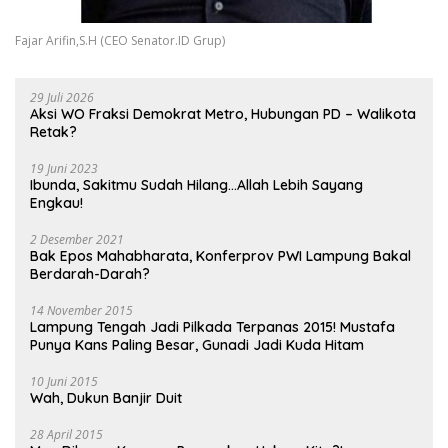
Fajar Arifin,S.H (CEO Senator.ID Grup)
29 Juli 2026
Aksi WO Fraksi Demokrat Metro, Hubungan PD – Walikota
Retak?
19 Juni 2023
Ibunda, Sakitmu Sudah Hilang…Allah Lebih Sayang
Engkau!
2 Desember 2021
Bak Epos Mahabharata, Konferprov PWI Lampung Bakal
Berdarah-Darah?
14 November 2015
Lampung Tengah Jadi Pilkada Terpanas 2015! Mustafa
Punya Kans Paling Besar, Gunadi Jadi Kuda Hitam
10 Juni 2015
Wah, Dukun Banjir Duit
28 April 2015