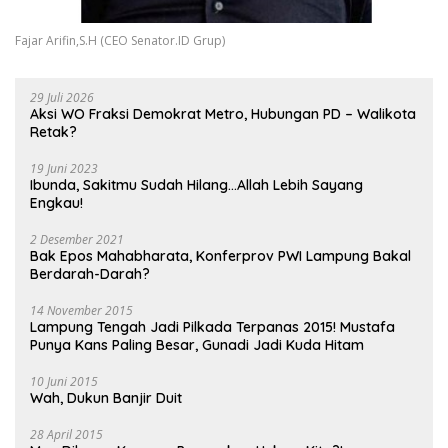
Fajar Arifin,S.H (CEO Senator.ID Grup)
29 Juli 2026
Aksi WO Fraksi Demokrat Metro, Hubungan PD – Walikota
Retak?
19 Juni 2023
Ibunda, Sakitmu Sudah Hilang…Allah Lebih Sayang
Engkau!
2 Desember 2021
Bak Epos Mahabharata, Konferprov PWI Lampung Bakal
Berdarah-Darah?
14 November 2015
Lampung Tengah Jadi Pilkada Terpanas 2015! Mustafa
Punya Kans Paling Besar, Gunadi Jadi Kuda Hitam
10 Juni 2015
Wah, Dukun Banjir Duit
28 April 2015