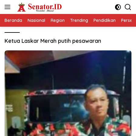
Langsung
ke
konten
Beranda
Nasional
Region
Trending
Pendidikan
Perseps
Ketua Laskar Merah putih pesawaran