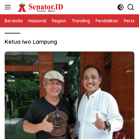
Langsung
ke
konten
Beranda
Nasional
Region
Trending
Pendidikan
Perseps
Ketua Iwo Lampung