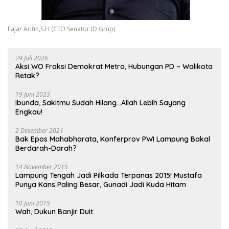
Fajar Arifin,S.H (CEO Senator.ID Grup)
29 Juli 2026
Aksi WO Fraksi Demokrat Metro, Hubungan PD – Walikota
Retak?
19 Juni 2023
Ibunda, Sakitmu Sudah Hilang…Allah Lebih Sayang
Engkau!
2 Desember 2021
Bak Epos Mahabharata, Konferprov PWI Lampung Bakal
Berdarah-Darah?
14 November 2015
Lampung Tengah Jadi Pilkada Terpanas 2015! Mustafa
Punya Kans Paling Besar, Gunadi Jadi Kuda Hitam
10 Juni 2015
Wah, Dukun Banjir Duit