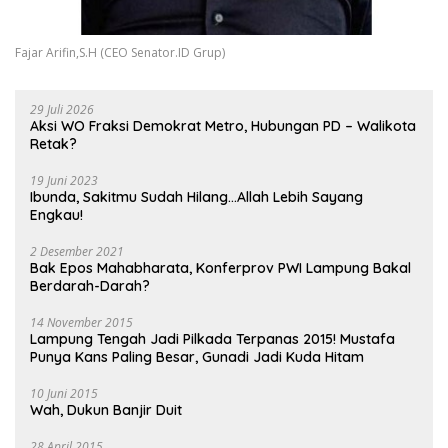
Fajar Arifin,S.H (CEO Senator.ID Grup)
29 Juli 2026
Aksi WO Fraksi Demokrat Metro, Hubungan PD – Walikota
Retak?
19 Juni 2023
Ibunda, Sakitmu Sudah Hilang…Allah Lebih Sayang
Engkau!
2 Desember 2021
Bak Epos Mahabharata, Konferprov PWI Lampung Bakal
Berdarah-Darah?
14 November 2015
Lampung Tengah Jadi Pilkada Terpanas 2015! Mustafa
Punya Kans Paling Besar, Gunadi Jadi Kuda Hitam
10 Juni 2015
Wah, Dukun Banjir Duit
28 April 2015