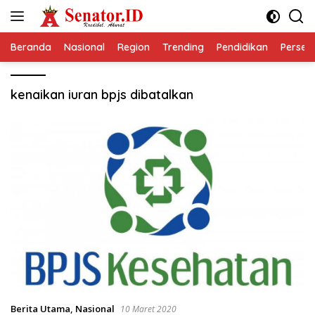
Langsung
ke
konten
Beranda
Nasional
Region
Trending
Pendidikan
Perseps
kenaikan iuran bpjs dibatalkan
Berita Utama
,
Nasional
10 Maret 2020