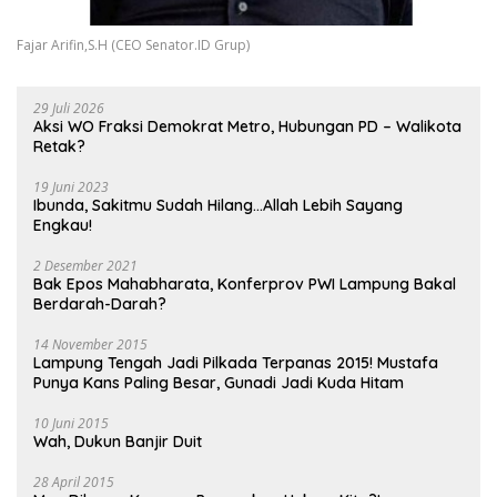
Fajar Arifin,S.H (CEO Senator.ID Grup)
29 Juli 2026
Aksi WO Fraksi Demokrat Metro, Hubungan PD – Walikota
Retak?
19 Juni 2023
Ibunda, Sakitmu Sudah Hilang…Allah Lebih Sayang
Engkau!
2 Desember 2021
Bak Epos Mahabharata, Konferprov PWI Lampung Bakal
Berdarah-Darah?
14 November 2015
Lampung Tengah Jadi Pilkada Terpanas 2015! Mustafa
Punya Kans Paling Besar, Gunadi Jadi Kuda Hitam
10 Juni 2015
Wah, Dukun Banjir Duit
28 April 2015