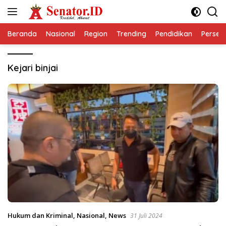
Langsung
ke
konten
Beranda
Nasional
Region
Trending
Pendidikan
Perseps
Kejari binjai
Hukum dan Kriminal
,
Nasional
,
News
31 Juli 2024