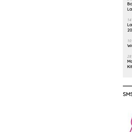
Ba
L
14
La
20
Gu
10
Wa
28
M
Ki
SMS