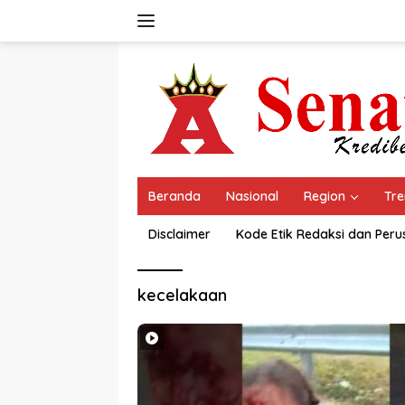
Langsung
ke
konten
Beranda
Nasional
Region
Tre
Disclaimer
Kode Etik Redaksi dan Per
kecelakaan