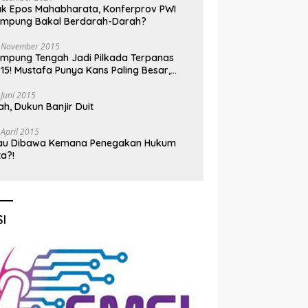
k Epos Mahabharata, Konferprov PWI
ampung Bakal Berdarah-Darah?
 November 2015
mpung Tengah Jadi Pilkada Terpanas
15! Mustafa Punya Kans Paling Besar,
nadi Jadi Kuda Hitam
 Juni 2015
h, Dukun Banjir Duit
 April 2015
au Dibawa Kemana Penegakan Hukum
ta?!
I