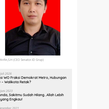
 Arifin,S.H (CEO Senator.ID Grup)
 Juli 2026
si WO Fraksi Demokrat Metro, Hubungan
 – Walikota Retak?
 Juni 2023
unda, Sakitmu Sudah Hilang…Allah Lebih
yang Engkau!
Desember 2021