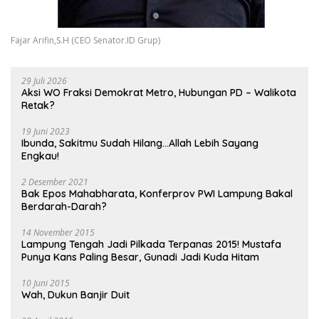
Fajar Arifin,S.H (CEO Senator.ID Grup)
29 Juli 2026
Aksi WO Fraksi Demokrat Metro, Hubungan PD – Walikota
Retak?
19 Juni 2023
Ibunda, Sakitmu Sudah Hilang…Allah Lebih Sayang
Engkau!
2 Desember 2021
Bak Epos Mahabharata, Konferprov PWI Lampung Bakal
Berdarah-Darah?
14 November 2015
Lampung Tengah Jadi Pilkada Terpanas 2015! Mustafa
Punya Kans Paling Besar, Gunadi Jadi Kuda Hitam
10 Juni 2015
Wah, Dukun Banjir Duit