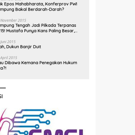
k Epos Mahabharata, Konferprov PWI
ampung Bakal Berdarah-Darah?
 November 2015
mpung Tengah Jadi Pilkada Terpanas
15! Mustafa Punya Kans Paling Besar,
nadi Jadi Kuda Hitam
 Juni 2015
h, Dukun Banjir Duit
 April 2015
au Dibawa Kemana Penegakan Hukum
ta?!
I