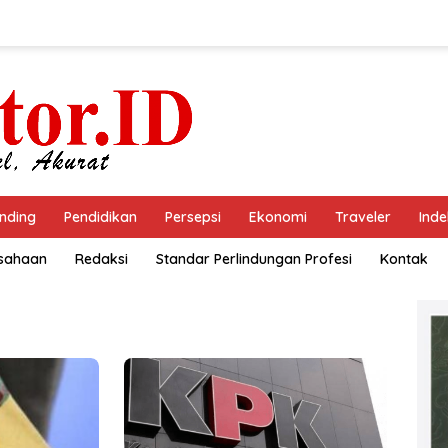
nding
Pendidikan
Persepsi
Ekonomi
Traveler
Inde
usahaan
Redaksi
Standar Perlindungan Profesi
Kontak