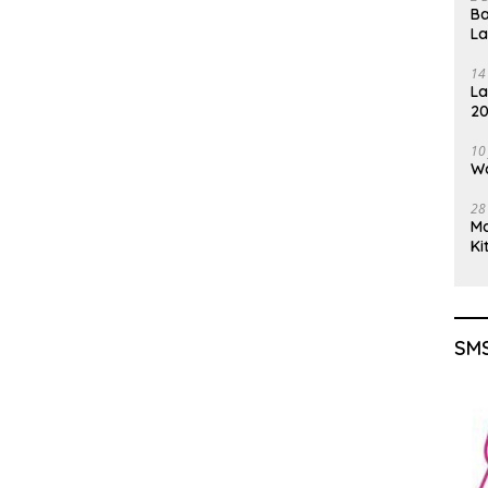
Ba
L
14
La
20
Gu
10
Wa
28
M
Ki
SMS