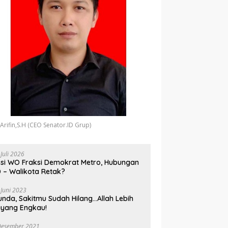
 Arifin,S.H (CEO Senator.ID Grup)
 Juli 2026
si WO Fraksi Demokrat Metro, Hubungan
 – Walikota Retak?
 Juni 2023
unda, Sakitmu Sudah Hilang…Allah Lebih
yang Engkau!
Desember 2021