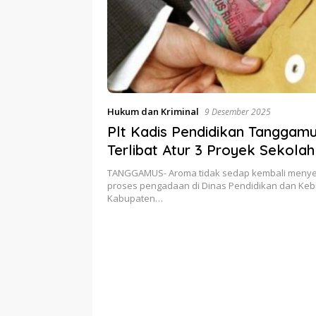
Hukum dan Kriminal
9 Desember 2025
‎Plt Kadis Pendidikan Tanggam
Terlibat Atur 3 Proyek Sekolah 
Miliaran
TANGGAMUS- Aroma tidak sedap kembali menye
proses pengadaan di Dinas Pendidikan dan Ke
Kabupaten…