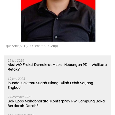
Fajar Arifin,S.H (CEO Senator.ID Grup)
29 Juli 2026
Aksi WO Fraksi Demokrat Metro, Hubungan PD – Walikota
Retak?
19 Juni 2023
Ibunda, Sakitmu Sudah Hilang…Allah Lebih Sayang
Engkau!
2 Desember 2021
Bak Epos Mahabharata, Konferprov PWI Lampung Bakal
Berdarah-Darah?