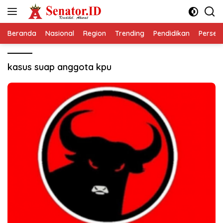
Langsung
ke
konten
Beranda
Nasional
Region
Trending
Pendidikan
Perseps
kasus suap anggota kpu