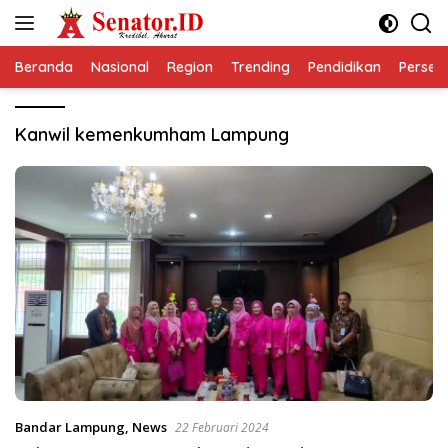
Langsung
ke
konten
Beranda
Nasional
Region
Trending
Pendidikan
Perseps
Kanwil kemenkumham Lampung
Bandar Lampung
,
News
22 Februari 2024