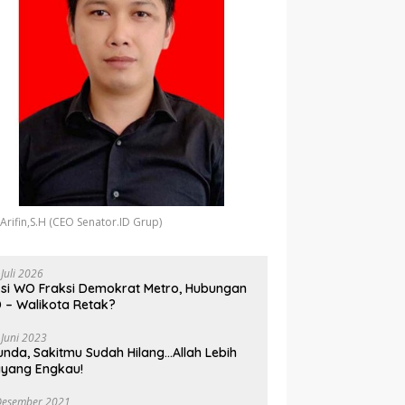
 Arifin,S.H (CEO Senator.ID Grup)
 Juli 2026
si WO Fraksi Demokrat Metro, Hubungan
 – Walikota Retak?
 Juni 2023
unda, Sakitmu Sudah Hilang…Allah Lebih
yang Engkau!
Desember 2021