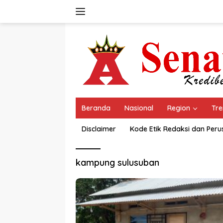
Langsung
ke
konten
Beranda
Nasional
Region
Tre
Disclaimer
Kode Etik Redaksi dan Per
kampung sulusuban