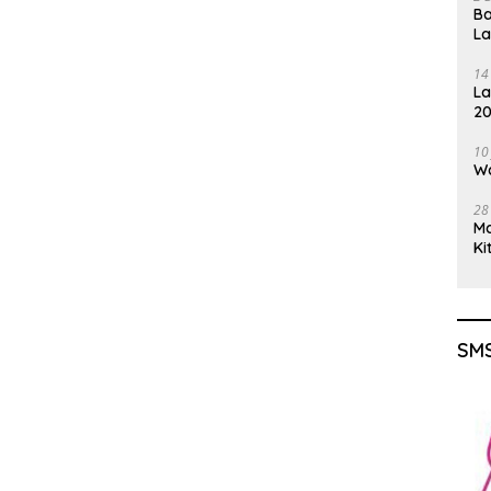
Ba
L
14
La
20
Gu
10
Wa
28
M
Ki
SMS