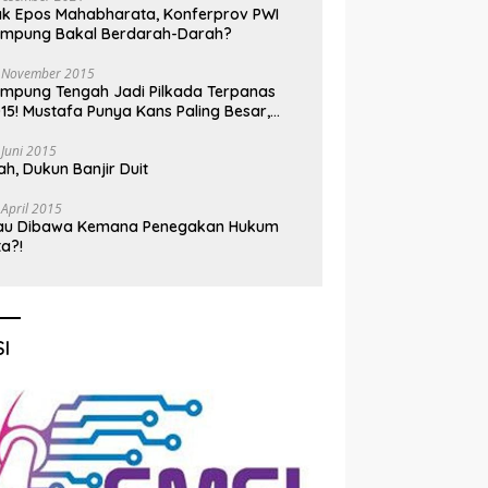
k Epos Mahabharata, Konferprov PWI
ampung Bakal Berdarah-Darah?
 November 2015
mpung Tengah Jadi Pilkada Terpanas
15! Mustafa Punya Kans Paling Besar,
nadi Jadi Kuda Hitam
 Juni 2015
h, Dukun Banjir Duit
 April 2015
au Dibawa Kemana Penegakan Hukum
ta?!
I