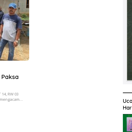
 Paksa
 14, RW 03
g mengacam…
Uca
Har