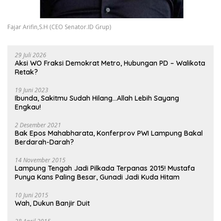
Fajar Arifin,S.H (CEO Senator.ID Grup)
29 Juli 2026
Aksi WO Fraksi Demokrat Metro, Hubungan PD – Walikota
Retak?
19 Juni 2023
Ibunda, Sakitmu Sudah Hilang…Allah Lebih Sayang
Engkau!
2 Desember 2021
Bak Epos Mahabharata, Konferprov PWI Lampung Bakal
Berdarah-Darah?
14 November 2015
Lampung Tengah Jadi Pilkada Terpanas 2015! Mustafa
Punya Kans Paling Besar, Gunadi Jadi Kuda Hitam
10 Juni 2015
Wah, Dukun Banjir Duit