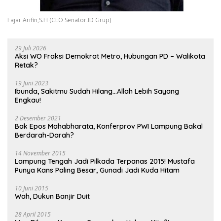
Fajar Arifin,S.H (CEO Senator.ID Grup)
29 Juli 2026
Aksi WO Fraksi Demokrat Metro, Hubungan PD – Walikota
Retak?
19 Juni 2023
Ibunda, Sakitmu Sudah Hilang…Allah Lebih Sayang
Engkau!
2 Desember 2021
Bak Epos Mahabharata, Konferprov PWI Lampung Bakal
Berdarah-Darah?
14 November 2015
Lampung Tengah Jadi Pilkada Terpanas 2015! Mustafa
Punya Kans Paling Besar, Gunadi Jadi Kuda Hitam
10 Juni 2015
Wah, Dukun Banjir Duit
28 April 2015