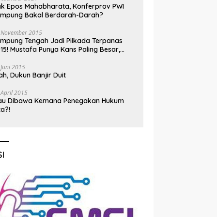
k Epos Mahabharata, Konferprov PWI
ampung Bakal Berdarah-Darah?
 November 2015
mpung Tengah Jadi Pilkada Terpanas
15! Mustafa Punya Kans Paling Besar,
nadi Jadi Kuda Hitam
 Juni 2015
h, Dukun Banjir Duit
 April 2015
au Dibawa Kemana Penegakan Hukum
ta?!
I