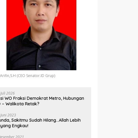
 Arifin,S.H (CEO Senator.ID Grup)
 Juli 2026
si WO Fraksi Demokrat Metro, Hubungan
 – Walikota Retak?
 Juni 2023
unda, Sakitmu Sudah Hilang…Allah Lebih
yang Engkau!
Desember 2021