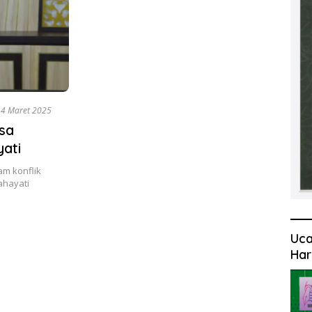
4 Maret 2025
ssa
yati
m konflik
ahayati
Uca
Har