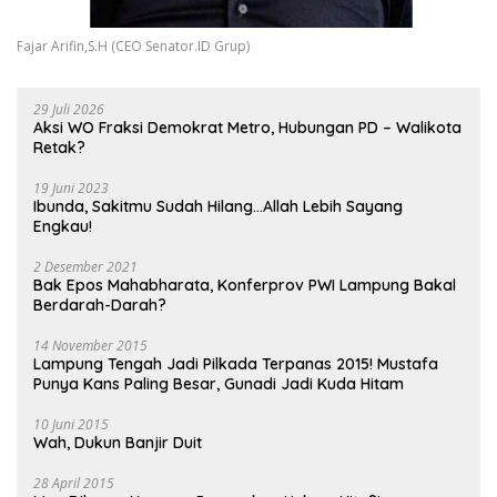
Fajar Arifin,S.H (CEO Senator.ID Grup)
29 Juli 2026
Aksi WO Fraksi Demokrat Metro, Hubungan PD – Walikota
Retak?
19 Juni 2023
Ibunda, Sakitmu Sudah Hilang…Allah Lebih Sayang
Engkau!
2 Desember 2021
Bak Epos Mahabharata, Konferprov PWI Lampung Bakal
Berdarah-Darah?
14 November 2015
Lampung Tengah Jadi Pilkada Terpanas 2015! Mustafa
Punya Kans Paling Besar, Gunadi Jadi Kuda Hitam
10 Juni 2015
Wah, Dukun Banjir Duit
28 April 2015