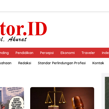
nding
Pendidikan
Persepsi
Ekonomi
Traveler
Inde
usahaan
Redaksi
Standar Perlindungan Profesi
Kontak