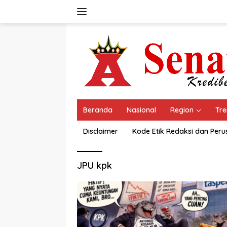
Langsung
ke
konten
Beranda
Nasional
Region
Tre
Disclaimer
Kode Etik Redaksi dan Per
JPU kpk