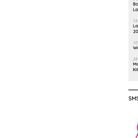
Ba
L
14
La
20
Gu
10
Wa
28
M
Ki
SMS