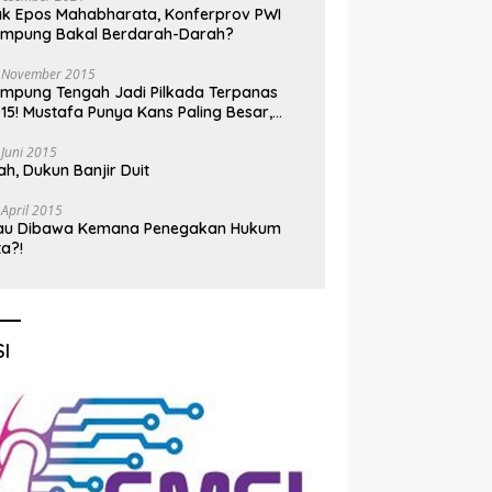
k Epos Mahabharata, Konferprov PWI
ampung Bakal Berdarah-Darah?
 November 2015
mpung Tengah Jadi Pilkada Terpanas
15! Mustafa Punya Kans Paling Besar,
nadi Jadi Kuda Hitam
 Juni 2015
h, Dukun Banjir Duit
 April 2015
au Dibawa Kemana Penegakan Hukum
ta?!
I