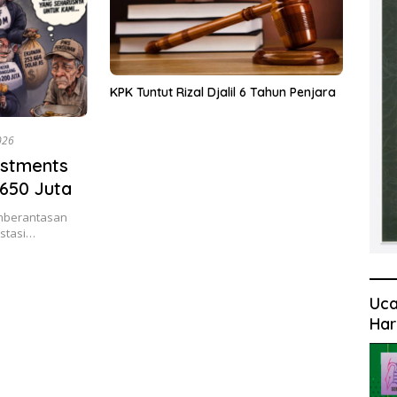
KPK Tuntut Rizal Djalil 6 Tahun Penjara
026
estments
650 Juta
emberantasan
estasi…
Uca
Har