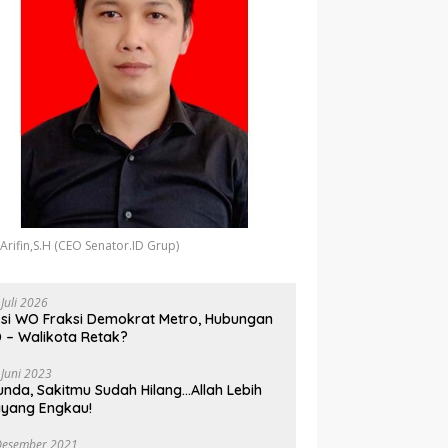
 Arifin,S.H (CEO Senator.ID Grup)
 Juli 2026
si WO Fraksi Demokrat Metro, Hubungan
 – Walikota Retak?
 Juni 2023
unda, Sakitmu Sudah Hilang…Allah Lebih
yang Engkau!
Desember 2021