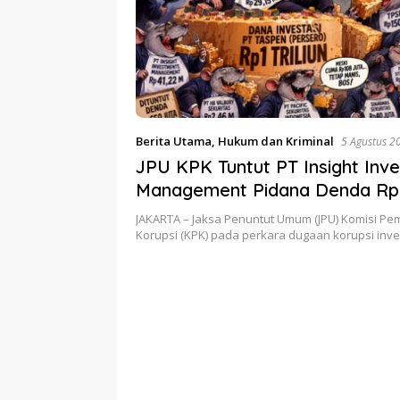
Berita Utama
,
Hukum dan Kriminal
5 Agustus 2
JPU KPK Tuntut PT Insight Inv
Management Pidana Denda Rp
JAKARTA – Jaksa Penuntut Umum (JPU) Komisi P
Korupsi (KPK) pada perkara dugaan korupsi inv