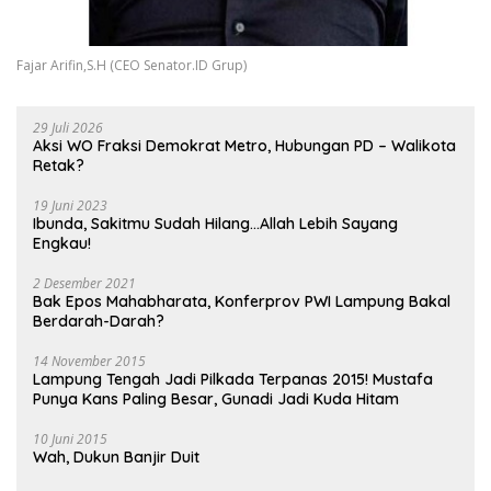
Fajar Arifin,S.H (CEO Senator.ID Grup)
29 Juli 2026
Aksi WO Fraksi Demokrat Metro, Hubungan PD – Walikota
Retak?
19 Juni 2023
Ibunda, Sakitmu Sudah Hilang…Allah Lebih Sayang
Engkau!
2 Desember 2021
Bak Epos Mahabharata, Konferprov PWI Lampung Bakal
Berdarah-Darah?
14 November 2015
Lampung Tengah Jadi Pilkada Terpanas 2015! Mustafa
Punya Kans Paling Besar, Gunadi Jadi Kuda Hitam
10 Juni 2015
Wah, Dukun Banjir Duit