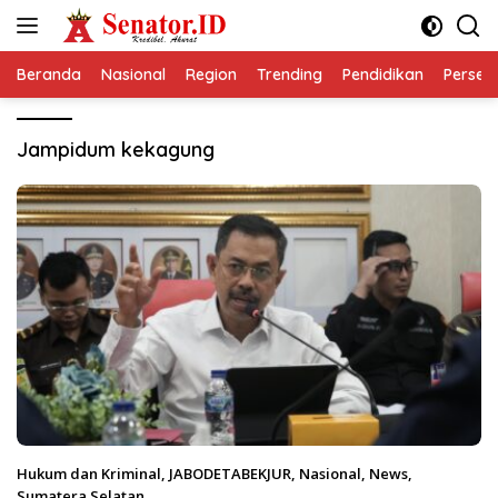
Langsung
ke
konten
Beranda
Nasional
Region
Trending
Pendidikan
Perseps
Jampidum kekagung
Hukum dan Kriminal
,
JABODETABEKJUR
,
Nasional
,
News
,
Sumatera Selatan