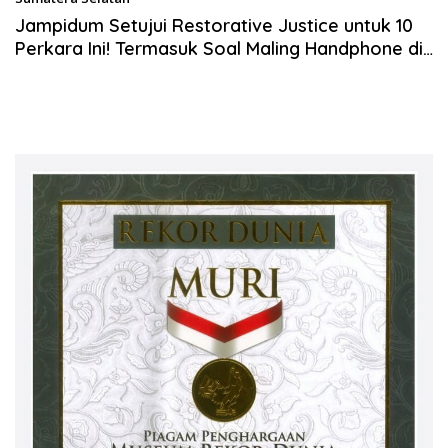
29 Juli 2024
Jampidum Setujui Restorative Justice untuk 10
Perkara Ini! Termasuk Soal Maling Handphone di
Prabumulih, Sumatera Selatan