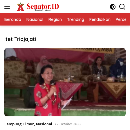
Langsung
ke
konten
Beranda
Nasional
Region
Trending
Pendidikan
Perseps
Itet Tridjajati
Lampung Timur
,
Nasional
17 Oktober 2022