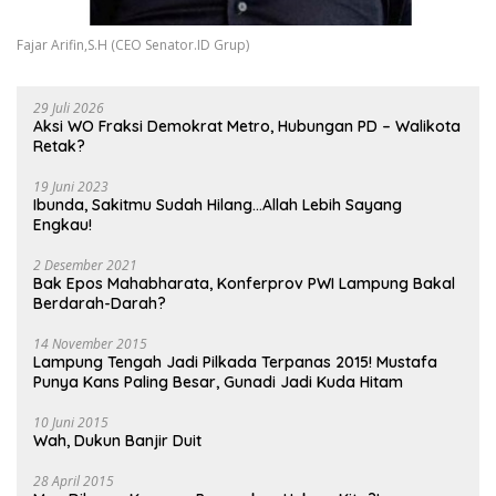
Fajar Arifin,S.H (CEO Senator.ID Grup)
29 Juli 2026
Aksi WO Fraksi Demokrat Metro, Hubungan PD – Walikota
Retak?
19 Juni 2023
Ibunda, Sakitmu Sudah Hilang…Allah Lebih Sayang
Engkau!
2 Desember 2021
Bak Epos Mahabharata, Konferprov PWI Lampung Bakal
Berdarah-Darah?
14 November 2015
Lampung Tengah Jadi Pilkada Terpanas 2015! Mustafa
Punya Kans Paling Besar, Gunadi Jadi Kuda Hitam
10 Juni 2015
Wah, Dukun Banjir Duit
28 April 2015