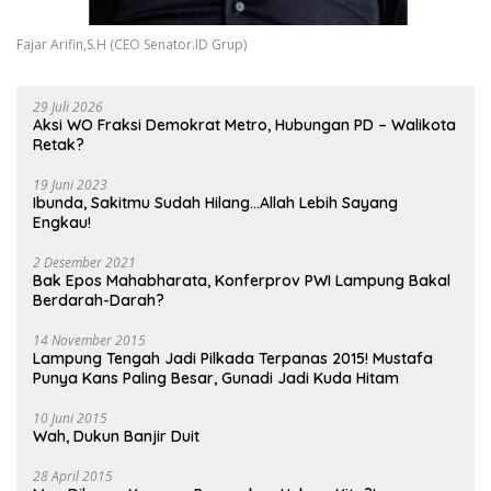
Fajar Arifin,S.H (CEO Senator.ID Grup)
29 Juli 2026
Aksi WO Fraksi Demokrat Metro, Hubungan PD – Walikota
Retak?
19 Juni 2023
Ibunda, Sakitmu Sudah Hilang…Allah Lebih Sayang
Engkau!
2 Desember 2021
Bak Epos Mahabharata, Konferprov PWI Lampung Bakal
Berdarah-Darah?
14 November 2015
Lampung Tengah Jadi Pilkada Terpanas 2015! Mustafa
Punya Kans Paling Besar, Gunadi Jadi Kuda Hitam
10 Juni 2015
Wah, Dukun Banjir Duit
28 April 2015