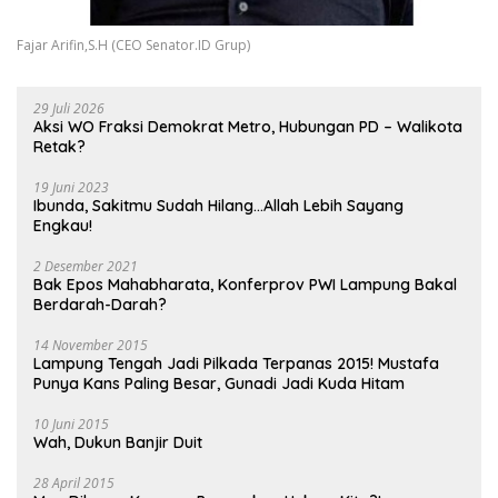
Fajar Arifin,S.H (CEO Senator.ID Grup)
29 Juli 2026
Aksi WO Fraksi Demokrat Metro, Hubungan PD – Walikota
Retak?
19 Juni 2023
Ibunda, Sakitmu Sudah Hilang…Allah Lebih Sayang
Engkau!
2 Desember 2021
Bak Epos Mahabharata, Konferprov PWI Lampung Bakal
Berdarah-Darah?
14 November 2015
Lampung Tengah Jadi Pilkada Terpanas 2015! Mustafa
Punya Kans Paling Besar, Gunadi Jadi Kuda Hitam
10 Juni 2015
Wah, Dukun Banjir Duit
28 April 2015